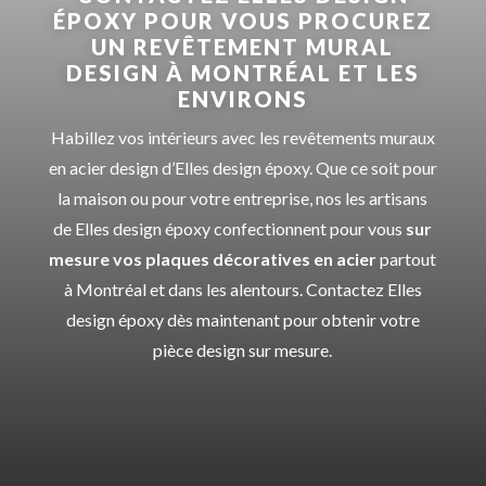
ÉPOXY POUR VOUS PROCUREZ
UN REVÊTEMENT MURAL
DESIGN À MONTRÉAL ET LES
ENVIRONS
Habillez vos intérieurs avec les revêtements muraux
en acier design d’
Elles design époxy
. Que ce soit pour
la maison ou pour votre entreprise,
nos
les
artisans
de Elles design époxy
confectionnent pour vous
sur
mesure vos plaques décoratives en acier
partout
à Montréal et dans les alentours.
Contactez
Elles
design époxy
dès maintenant pour obtenir votre
pièce design sur mesure.