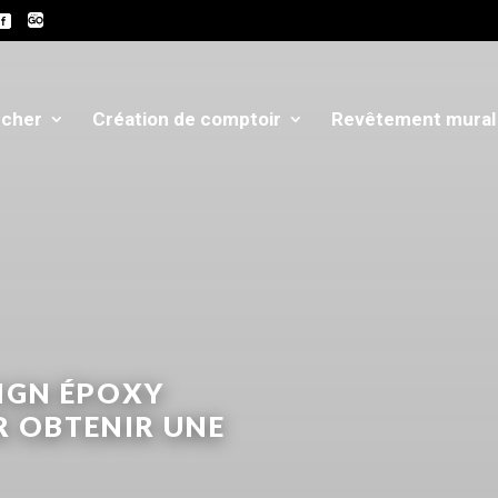
ncher
Création de comptoir
Revêtement mural 
IGN ÉPOXY
 OBTENIR UNE