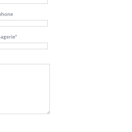
éphone
agerie*