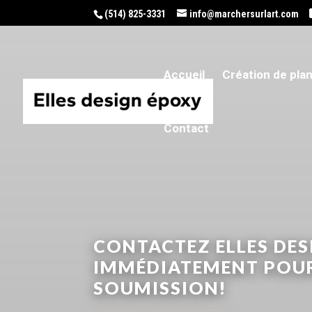
(514) 825-3331
info@marchersurlart.com
Accueil
Création de pla
Contact
CONTACTEZ ELLES DES
IMMÉDIATEMENT POUR
SOUMISSION!